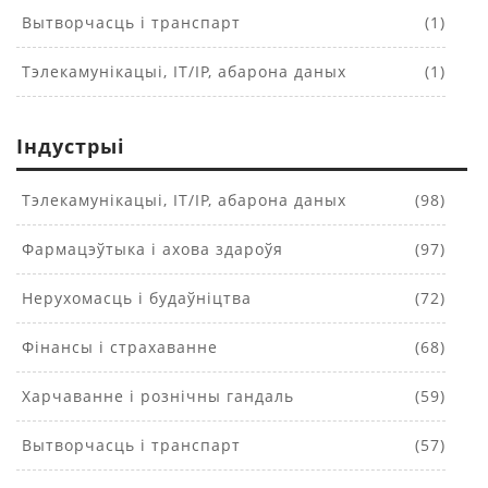
Вытворчасць і транспарт
(1)
Тэлекамунікацыі, IT/IP, абарона даных
(1)
Індустрыі
Тэлекамунікацыі, IT/IP, абарона даных
(98)
Фармацэўтыка і ахова здароўя
(97)
Нерухомасць і будаўніцтва
(72)
Фінансы і страхаванне
(68)
Харчаванне і рознічны гандаль
(59)
Вытворчасць і транспарт
(57)