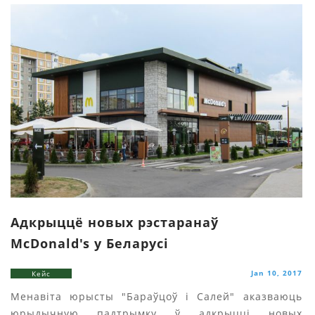
Адкрыццё новых рэстаранаў
McDonald's у Беларусі
Jan 10, 2017
Кейс
Менавіта юрысты "Бараўцоў i Салей" аказваюць
юрыдычную падтрымку ў адкрыцці новых