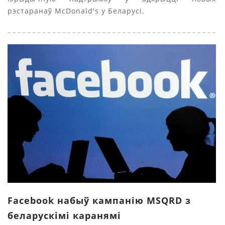
рэстаранаў McDonald's у Беларусі.
Facebook набыў кампанію MSQRD з
беларускімі каранямі