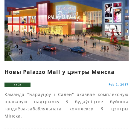
Новы Palazzo Mall у цэнтры Менска
Feb 2, 2017
Кейс
Каманда "Бараўцоў i Салей" аказвае комплексную
прававую падтрымку ў будаўніцтве буйнога
гандлёва-забаўляльнага комплексу ў цэнтры
Мінска.