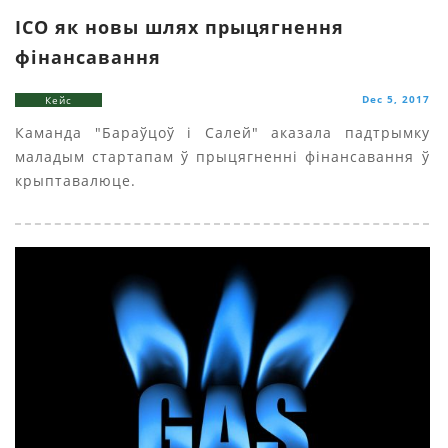
ICO як новы шлях прыцягнення
фінансавання
Dec 5, 2017
Кейс
Каманда "Бараўцоў i Салей" аказала падтрымку
маладым стартапам ў прыцягненні фінансавання ў
крыптавалюце.