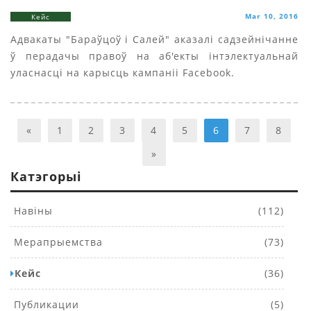
Mar 10, 2016
Кейс
Адвакаты "Бараўцоў i Салей" аказалі садзейнічанне
ў перадачы правоў на аб'екты інтэлектуальнай
уласнасці на карысць кампаніі Facebook.
«
1
2
3
4
5
6
7
8
»
Катэгорыі
Навіны
(112)
Мерапрыемства
(73)
Кейс
(36)
Публикации
(5)