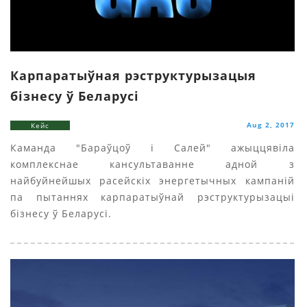
Карпаратыўная рэструктурызацыя
бізнесу ў Беларусі
Aug 2, 2017
Кейс
Каманда "Бараўцоў i Салей" ажыццявіла
комплекснае кансультаванне адной з
найбуйнейшых расейскіх энергетычных кампаній
па пытаннях карпаратыўнай рэструктурызацыі
бізнесу ў Беларусі.