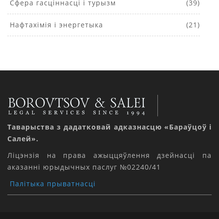
Сфера гасціннасці і турызм
(39)
Нафтахімія і энергетыка
(21)
Таварыства з дадатковай адказнасцю «Бараўцоў і
Салей».
Ліцэнзія на права ажыццяўлення дзейнасці па
аказанні юрыдычных паслуг №02240/41
Палітыка прыватнасці