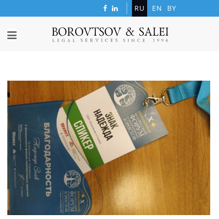
RU
EN
BY