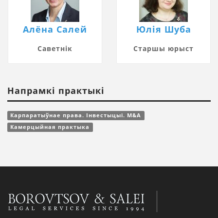
Алёна Салей
Юлія Шуба
Саветнік
Старшы юрыст
Напрамкі практыкі
Карпаратыўнае права. Інвестыцыі. M&A
Камерцыйная практыка