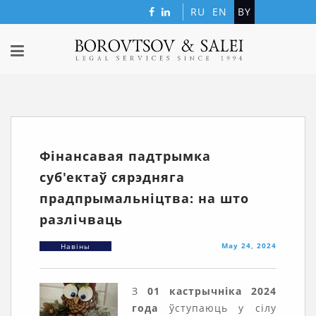
RU
EN
BY
Фінансавая падтрымка
суб'ектаў сярэдняга
прадпрымальніцтва: на што
разлічваць
May 24, 2024
Навіны
З
01 кастрычніка 2024
года
ўступаюць у сілу