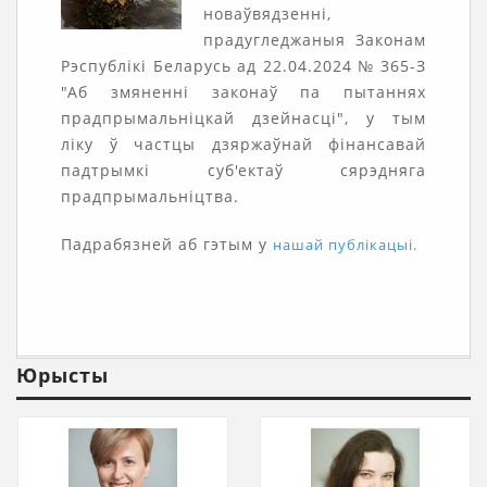
новаўвядзенні,
прадугледжаныя Законам
Рэспублікі Беларусь ад 22.04.2024 № 365-З
"Аб змяненні законаў па пытаннях
прадпрымальніцкай дзейнасці", у тым
ліку ў частцы дзяржаўнай фінансавай
падтрымкі суб'ектаў сярэдняга
прадпрымальніцтва.
Падрабязней аб гэтым у
нашай публікацыі.
Юрысты