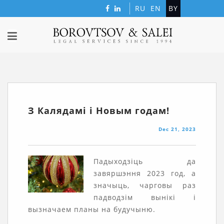
RU
EN
BY
З Калядамі і Новым годам!
Dec 21, 2023
Падыходзіць да
завяршэння 2023 год, а
значыць, чарговы раз
падводзім вынікі і
вызначаем планы на будучыню.