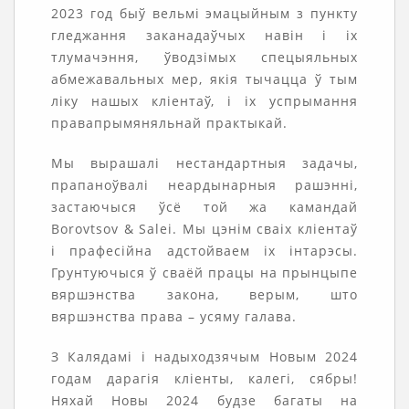
2023 год быў вельмі эмацыйным з пункту
гледжання заканадаўчых навін і іх
тлумачэння, ўводзімых спецыяльных
абмежавальных мер, якія тычацца ў тым
ліку нашых кліентаў, і іх успрымання
правапрымяняльнай практыкай.
Мы вырашалі нестандартныя задачы,
прапаноўвалі неардынарныя рашэнні,
застаючыся ўсё той жа камандай
Borovtsov & Salei. Мы цэнім сваіх кліентаў
і прафесійна адстойваем іх інтарэсы.
Грунтуючыся ў сваёй працы на прынцыпе
вяршэнства закона, верым, што
вяршэнства права – усяму галава.
З Калядамі і надыходзячым Новым 2024
годам дарагія кліенты, калегі, сябры!
Няхай Новы 2024 будзе багаты на