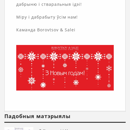
дабрыню і стваральныя ідэі!
Міру і дабрабыту ўсім нам!
Каманда Borovtsov & Salei
Падобныя матэрыялы