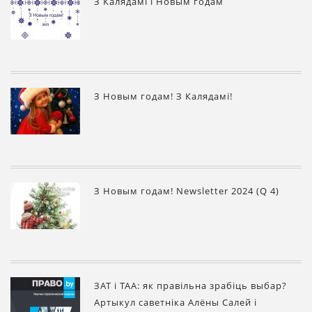
З Калядамі і Новым годам
З Новым годам! З Калядамі!
З Новым годам! Newsletter 2024 (Q 4)
ЗАТ і ТАА: як правільна зрабіць выбар?
Артыкул саветніка Алёны Салей і