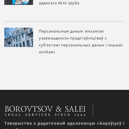
адваката Юліі Шуба
Персанальныя даныя: механізм
узаемаадносін прадстаўніцтваў з
суб'ектамі персанальных даных і іншымі
асобамі
Таварыства з дадатковай адказнасцю «Бараўцоў і