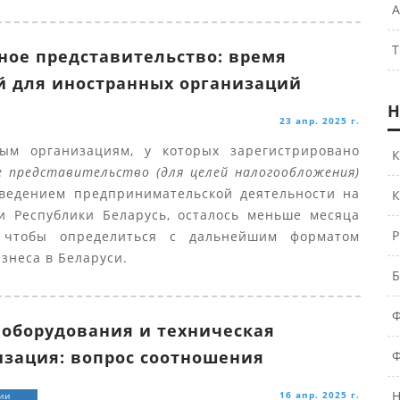
А
Т
ное представительство: время
 для иностранных организаций
Н
23 апр. 2025 г.
ым организациям, у которых зарегистрировано
К
е представительство (для целей налогообложения)
 ведением предпринимательской деятельности на
К
и Республики Беларусь, осталось меньше месяца
Р
, чтобы определиться с дальнейшим форматом
знеса в Беларуси.
Б
Ф
оборудования и техническая
зация: вопрос соотношения
Ф
Н
16 апр. 2025 г.
ии