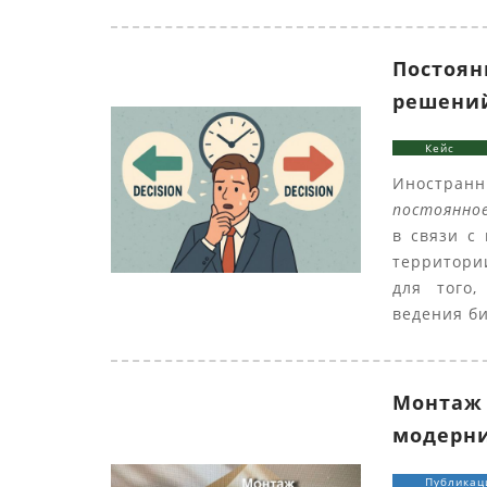
Постоян
решений
Кейс
Иностранн
постоянно
в связи с
территори
для того
ведения би
Монтаж 
модерни
Публикац