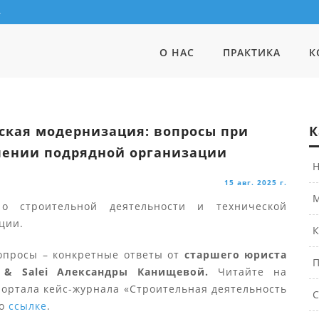
4
О НАС
ПРАКТИКА
К
ская модернизация: вопросы при
К
ении подрядной организации
Н
15 авг. 2025 г.
М
о строительной деятельности и технической
ции.
К
опросы – конкретные ответы от
старшего юриста
П
v & Salei Александры Канищевой.
Читайте на
портала кейс-журнала «Строительная деятельность
С
по
ссылке
.