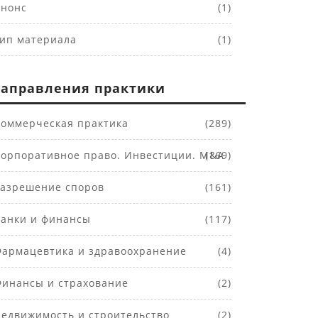
нонс
(1)
ип материала
(1)
аправления практики
оммерческая практика
(289)
орпоративное право. Инвестиции. M&A
(169)
азрешение споров
(161)
анки и финансы
(117)
армацевтика и здравоохранение
(4)
инансы и страхование
(2)
едвижимость и строительство
(2)