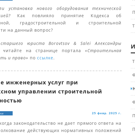
ли установка нового оборудования технической
П
цией?
Как повлияло принятие Кодекса об
урной, градостроительной и строительной
Т
сти на данный вопрос?
т
старшего юриста Borovtsov & Salei Александры
И
 ч
итайте на странице портала
«Строительная
ть и право»
по
ссылке
.
Т
Ф
е инженерных услуг при
сном управлении строительной
ностью
Ф
25 февр. 2025 г.
ии
П
когда законодательство не дает прямого ответа на
П
 толкование действующих нормативных положений