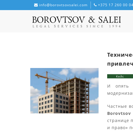
info@borovtsovsalei.com
+375 17 260 00 0
Техниче
привлеч
Кейс
И опять 
модерниза
Частные в
Borovtso
странице 
и право» 