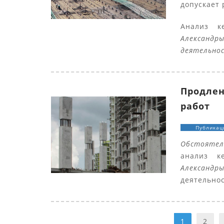
допускает
Анализ 
Александр
деятельнос
Продлен
работ
Публикац
Обстоятел
анализ 
Александр
деятельнос
1
2