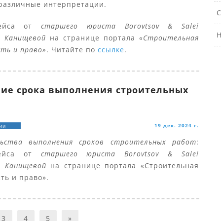
 различные интерпретации.
С
кейса от
старшего юриста Borovtsov & Salei
Н
ы Канищевой
на странице портала
«Строительная
ть и право»
. Читайте по
ссылке
.
ие срока выполнения строительных
19 дек. 2024 г.
ии
ьства выполнения сроков строительных работ
:
кейса от
старшего юриста Borovtsov & Salei
ы Канищевой
на странице портала «Строительная
ть и право».
3
4
5
»