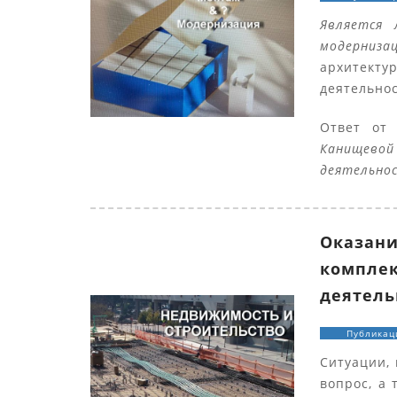
Является 
модерниза
архитект
деятельно
Ответ о
Канищевой
деятельнос
Оказани
комплек
деятель
Публикац
Ситуации, 
вопрос, а