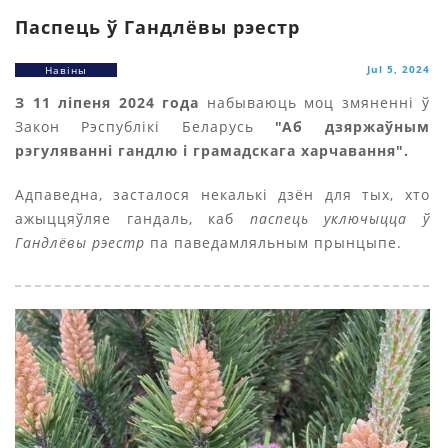
Паспець ў Гандлёвы рэестр
Jul 5, 2024
Навіны
З 11 ліпеня 2024 года
набываюць моц змяненні ў
Закон Рэспублікі Беларусь
"Аб дзяржаўным
рэгуляванні гандлю і грамадскага харчавання".
Адпаведна, засталося некалькі дзён для тых, хто
ажыццяўляе гандаль, каб
паспець уключыцца ў
Гандлёвы рэестр
па паведамляльным прынцыпе.