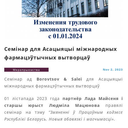
Семінар для Асацыяцыі міжнародных
фармацэўтычных вытворцаў
Nov 2, 2023
Мерапрыемства
Семінар ад
Borovtsov & Salei
для Асацыяцыі
міжнародных фармацэўтычных вытворцаў
01 лістапада 2023 года
партнёр Лада Майсеня і
старшы юрыст Людміла Мацюнова
правялі
семінар на тэму
“Змяненні ў Працоўным кодэксе
Рэспублікі Беларусь. Новыя абавязкі і магчымасці».