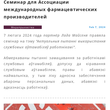
Семинар для Ассоциации
международных фармацевтических
производителей
Feb 7, 2024
Мерапрыемства
7 лютага 2024 года
партнёр Лада Майсеня
правяла
семінар на тэму
"Актуальныя пытанні выкарыстання
службовых аўтамабіляў работнікамі".
Абмеркаваны пытанні замацавання за работнікамі
службовых аўтамабіляў, допуску да кіравання
службовым аўтамабілем, правы і абавязкі
наймальніка, у тым ліку адносна забеспячэння
абароны персанальных даных, абавязкі і
адказнасць работнікаў.