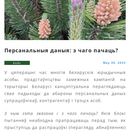
Персанальныя даныя: з чаго пачаць?
May 30, 2024
Кейс
У цяперашні час многія беларускія юрыдычныя
асобы, прадстаўніцтвы замежных кампаній на
тэрыторыі Беларусі канцэптуальна пераглядаюць
свае падыходы да абароны персанальных даных
супрацоўнікаў, контрагентаў і трэціх асоб.
З чым гэта звязана і з чаго пачаць?
Якія блокі
пытанняў неабходна прапрацаваць перад тым, як
прыступіць да распрацоўкі (перагляду, абнаўленню)