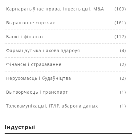
Карпаратыўнае права. Інвестыцыі. M&A
(169)
Вырашэнне спрэчак
(161)
Банкі і фінансы
(117)
Фармацэўтыка і ахова здароўя
(4)
Фінансы і страхаванне
(2)
Нерухомасць і будаўніцтва
(2)
Вытворчасць і транспарт
(1)
Тэлекамунікацыі, IT/IP, абарона даных
(1)
Індустрыі