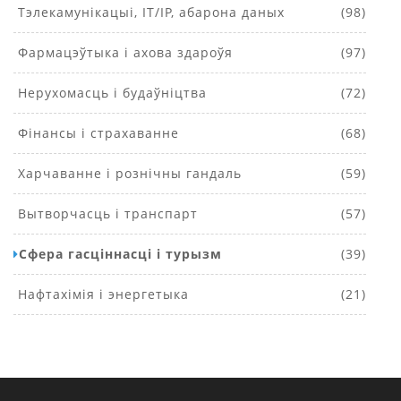
Тэлекамунікацыі, IT/IP, абарона даных
(98)
Фармацэўтыка і ахова здароўя
(97)
Нерухомасць і будаўніцтва
(72)
Фінансы і страхаванне
(68)
Харчаванне і рознічны гандаль
(59)
Вытворчасць і транспарт
(57)
Сфера гасціннасці і турызм
(39)
Нафтахімія і энергетыка
(21)