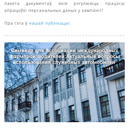
пакета дакументаў, якія рэгулююць працэсы
апрацоўкі персанальных даных у кампаніі?
Пра гэта ў
нашай публікацыі.