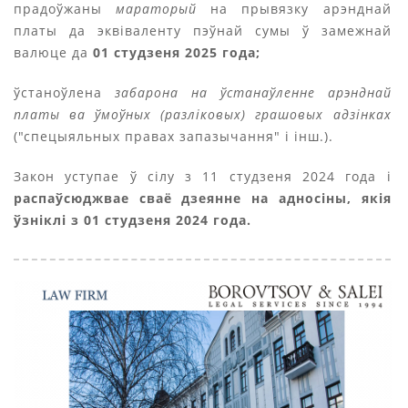
прадоўжаны
мараторый
на прывязку арэнднай
платы да эквіваленту пэўнай сумы ў замежнай
валюце да
01 студзеня 2025 года;
ўстаноўлена
забарона на ўстанаўленне арэнднай
платы ва ўмоўных (разліковых) грашовых адзінках
("спецыяльных правах запазычання" і інш.).
Закон уступае ў сілу з 11 студзеня 2024 года і
распаўсюджвае сваё дзеянне на адносіны, якія
ўзніклі з 01 студзеня 2024 года.