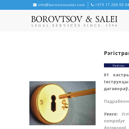
info@borovtsovsalei.com
+375 17 260 00 0
Рэгістр
Навіны
01 кастр
Інструкц
дагавораў
Падрабязн
Увага:
Усту
патрабуе
дагавораў.