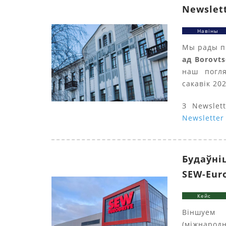
Newslett
Навіны
Мы рады п
ад Borovts
наш погля
сакавік 202
З Newslet
Newsletter 
Будаўні
SEW-Eur
Кейс
Віншуем 
(міжнарод