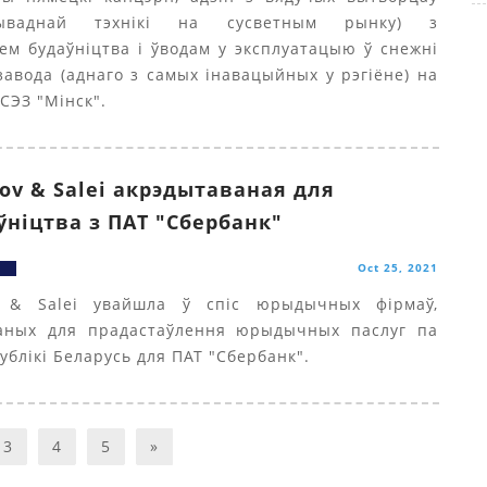
рываднай тэхнікі на сусветным рынку) з
ем будаўніцтва і ўводам у эксплуатацыю ў снежні
завода (аднаго з самых інавацыйных у рэгіёне) на
СЭЗ "Мінск".
sov & Salei акрэдытаваная для
ўніцтва з ПАT "Cбербанк"
Oct 25, 2021
v & Salei увайшла ў спіс юрыдычных фірмаў,
аных для прадастаўлення юрыдычных паслуг па
ублікі Беларусь для ПАТ "Сбербанк".
3
4
5
»