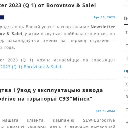
er 2023 (Q 1) от Borovtsov & Salei
І
Apr 13, 2023
радставіць Вашай увазе паквартальнае
Newsletter
Т
ov & Salei
, у яком вылучылі найбольш значныя, на
д, заканадаўчыя змены за перыяд студзень -
Ф
3 года.
Н
ter 2023 (Q 1) можна азнаёміцца па спасылцы:
2023 (Q 1) Borovtsov & Salei
Х
цтва і ўвод у эксплуатацыю завода
В
odrive на тэрыторыі СЭЗ"Мінск"
С
Jan 4, 2022
нашага кліента, кампанію SEW-Eurodrive
Н
ны нямецкі канцэрн, адзін з вядучых вытворцаў