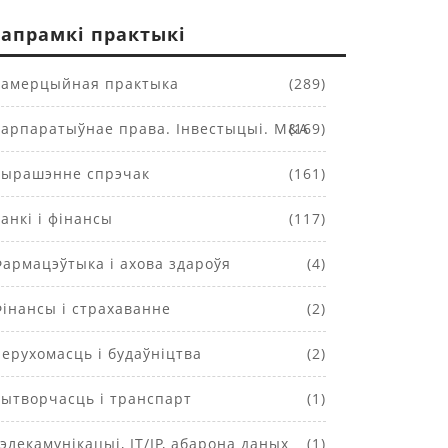
апрамкі практыкі
амерцыйная практыка
(289)
арпаратыўнае права. Інвестыцыі. M&A
(169)
ырашэнне спрэчак
(161)
анкі і фінансы
(117)
армацэўтыка і ахова здароўя
(4)
інансы і страхаванне
(2)
ерухомасць і будаўніцтва
(2)
ытворчасць і транспарт
(1)
элекамунікацыі, IT/IP, абарона даных
(1)