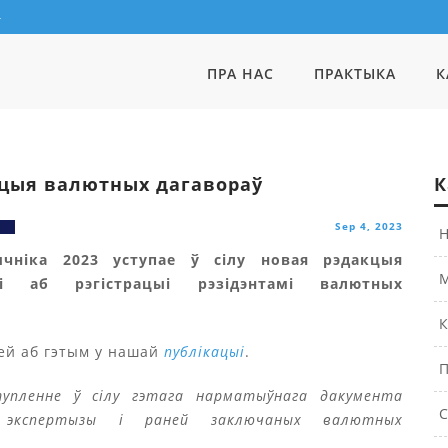
4
ПРА НАС
ПРАКТЫКА
К
ацыя валютных дагавораў
К
Sep 4, 2023
Н
ычніка 2023 уступае ў сілу новая рэдакцыя
М
ыі аб рэгістрацыі рэзідэнтамі валютных
.
К
ей аб гэтым у нашай
публікацыі
.
П
пленне ў сілу гэтага нарматыўнага дакумента
С
 экспертызы і раней заключаных валютных