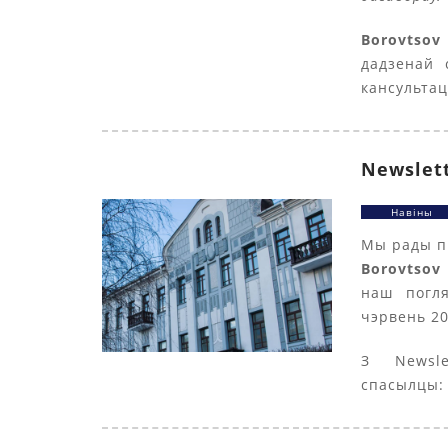
Borovtso
дадзенай 
кансультац
Newslett
Навіны
Мы рады п
Borovtsov 
наш погля
чэрвень 20
З Newsl
спасылцы