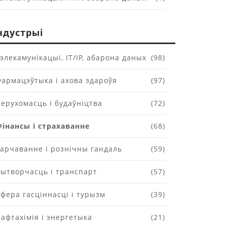
ндустрыі
элекамунікацыі, IT/IP, абарона даных
(98)
армацэўтыка і ахова здароўя
(97)
ерухомасць і будаўніцтва
(72)
Фінансы і страхаванне
(68)
арчаванне і рознічны гандаль
(59)
ытворчасць і транспарт
(57)
фера гасціннасці і турызм
(39)
афтахімія і энергетыка
(21)