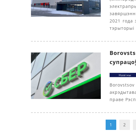
электрап
завяршэнн
2021 года 
тэрыторыі 
Borovst
супрацо
Навіны
Borovstso
акрэдытав
праве Рэсп
1
2