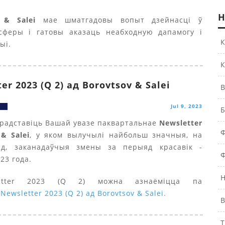
Н
v & Salei
мае шматгадовы вопыт дзейнасці ў
сферы і гатовы аказаць неабходную дапамогу і
К
ыі.
К
er 2023 (Q 2) ад Borovtsov & Salei
В
Jul 9, 2023
Б
радставіць Вашай увазе паквартальнае
Newsletter
Ф
& Salei
, у яком вылучылі найбольш значныя, на
д, заканадаўчыя змены за перыяд красавік -
Ф
23 года.
Н
etter 2023 (Q 2) можна азнаёміцца па
:
Newsletter 2023 (Q 2) ад Borovtsov & Salei.
В
Т