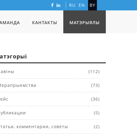
RU
EN
BY
АМАНДА
КАНТАКТЫ
МАТЭРЫЯЛЫ
атэгорыі
авіны
(112)
ерапрыемства
(73)
ейс
(36)
убликации
(5)
татьи, комментарии, советы
(2)