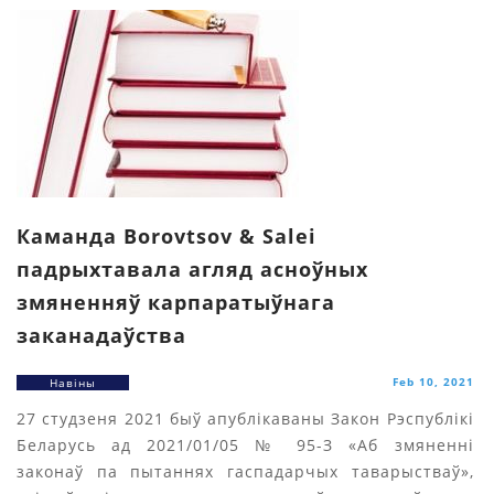
Каманда Borovtsov & Salei
падрыхтавала агляд асноўных
змяненняў карпаратыўнага
заканадаўства
Feb 10, 2021
Навіны
27 студзеня 2021 быў апублікаваны Закон Рэспублікі
Беларусь ад 2021/01/05 № 95-З «Аб змяненні
законаў па пытаннях гаспадарчых таварыстваў»,