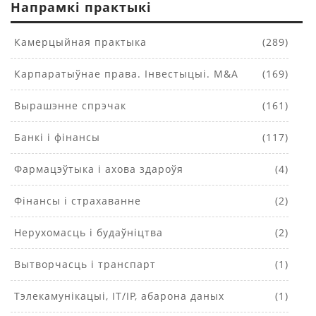
Напрамкі практыкі
Камерцыйная практыка
(289)
Карпаратыўнае права. Інвестыцыі. M&A
(169)
Вырашэнне спрэчак
(161)
Банкі і фінансы
(117)
Фармацэўтыка і ахова здароўя
(4)
Фінансы і страхаванне
(2)
Нерухомасць і будаўніцтва
(2)
Вытворчасць і транспарт
(1)
Тэлекамунікацыі, IT/IP, абарона даных
(1)