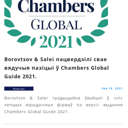
Borovtsov & Salei пацвердзілі свае
вядучыя пазіцыі ў Сhambers Global
Guide 2021.
Feb 19, 2021
Навіны
Borovtsov & Salei традыцыйна ўвайшлі ў спіс
лепшых юрыдычных фірмаў па версіі выдання
Chambers Global Guide 2021.