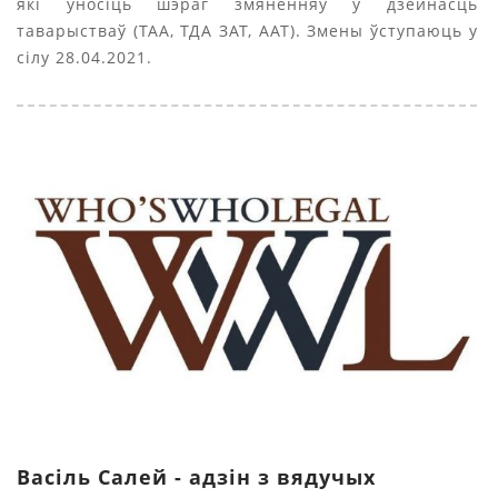
які ўносіць шэраг змяненняў у дзейнасць
таварыстваў (ТАА, ТДА ЗАТ, ААТ). Змены ўступаюць у
сілу 28.04.2021.
Васіль Салей - адзін з вядучых