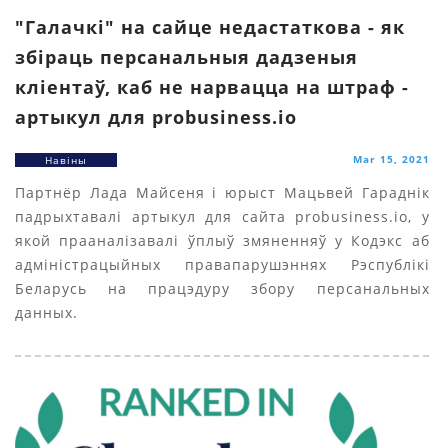
"Галачкі" на сайце недастаткова - як
збіраць персанальныя дадзеныя
кліентаў, каб не нарвацца на штраф -
артыкул для probusiness.io
Mar 15, 2021
Навіны
Партнёр Лада Майсеня і юрыст Мацьвей Гараднік
падрыхтавалі артыкул для сайта probusiness.io, у
якой прааналізавалі ўплыў змяненняў у Кодэкс аб
адміністрацыйных правапарушэннях Рэспублікі
Беларусь на працэдуру збору персанальных
данных.