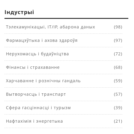
Індустрыі
Тэлекамунікацыі, IT/IP, абарона даных
(98)
Фармацэўтыка і ахова здароўя
(97)
Нерухомасць і будаўніцтва
(72)
Фінансы і страхаванне
(68)
Харчаванне і рознічны гандаль
(59)
Вытворчасць і транспарт
(57)
Сфера гасціннасці і турызм
(39)
Нафтахімія і энергетыка
(21)