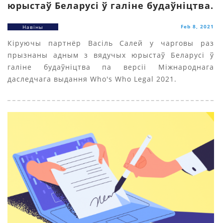
юрыстаў Беларусі ў галіне будаўніцтва.
Feb 8, 2021
Навіны
Кіруючы партнёр Васіль Салей у чарговы раз
прызнаны адным з вядучых юрыстаў Беларусі ў
галіне будаўніцтва па версіі Міжнароднага
даследчага выдання Who's Who Legal 2021.