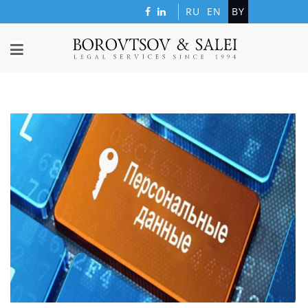
RU
EN
BY