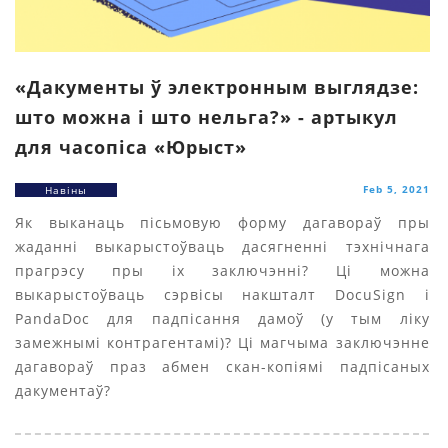
«Дакументы ў электронным выглядзе:
што можна і што нельга?» - артыкул
для часопіса «Юрыст»
Feb 5, 2021
Навіны
Як выканаць пісьмовую форму дагавораў пры
жаданні выкарыстоўваць дасягненні тэхнічнага
прагрэсу пры іх заключэнні? Ці можна
выкарыстоўваць сэрвісы накшталт DocuSign і
PandaDoc для падпісання дамоў (у тым ліку
замежнымі контрагентамі)? Ці магчыма заключэнне
дагавораў праз абмен скан-копіямі падпісаных
дакументаў?