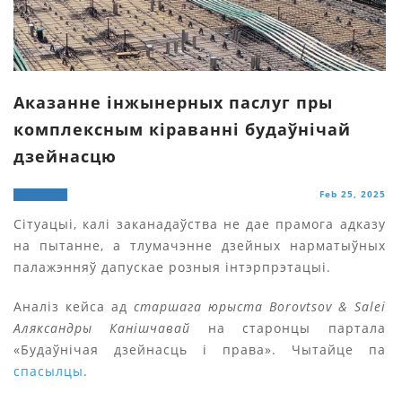
Аказанне інжынерных паслуг пры
комплексным кіраванні будаўнічай
дзейнасцю
Feb 25, 2025
Сітуацыі, калі заканадаўства не дае прамога адказу
на пытанне, а тлумачэнне дзейных нарматыўных
палажэнняў дапускае розныя інтэрпрэтацыі.
Аналіз кейса ад
старшага юрыста Borovtsov & Salei
Аляксандры Канішчавай
на старонцы партала
«Будаўнічая дзейнасць і права». Чытайце па
спасылцы
.