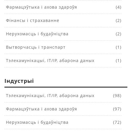
Фармацэўтыка і ахова здароўя
(4)
Фінансы і страхаванне
(2)
Нерухомасць і будаўніцтва
(2)
Вытворчасць і транспарт
(1)
Тэлекамунікацыі, IT/IP, абарона даных
(1)
Індустрыі
Тэлекамунікацыі, IT/IP, абарона даных
(98)
Фармацэўтыка і ахова здароўя
(97)
Нерухомасць і будаўніцтва
(72)