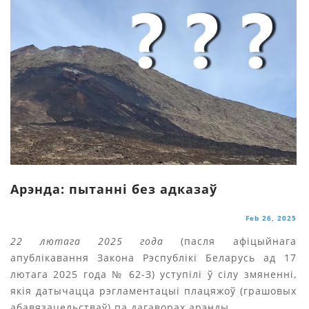
Арэнда: пытанні без адказаў
Feb 26, 2025
22 лютага 2025 года
(пасля афіцыйнага
апублікавання Закона Рэспублікі Беларусь ад 17
лютага 2025 года № 62-З) уступілі ў сілу змяненні,
якія датычацца рэгламентацыі плацяжоў (грашовых
абавязацельстваў) па дагаворах арэнды.