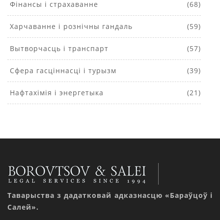
Фінансы і страхаванне
(68)
Харчаванне і рознічны гандаль
(59)
Вытворчасць і транспарт
(57)
Сфера гасціннасці і турызм
(39)
Нафтахімія і энергетыка
(21)
Таварыства з дадатковай адказнасцю «Бараўцоў і
Салей».