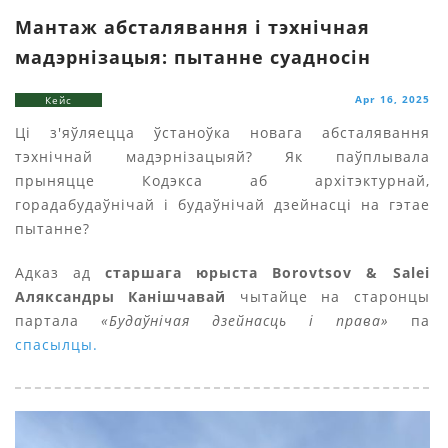
Мантаж абсталявання і тэхнічная
мадэрнізацыя: пытанне суадносін
Apr 16, 2025
Кейс
Ці з'яўляецца ўстаноўка новага абсталявання
тэхнічнай мадэрнізацыяй? Як паўплывала
прыняцце Кодэкса аб архітэктурнай,
горадабудаўнічай і будаўнічай дзейнасці на гэтае
пытанне?
Адказ ад
старшага юрыста Borovtsov & Salei
Аляксандры Канішчавай
чытайце на старонцы
партала
«Будаўнічая дзейнасць і права»
па
спасылцы.