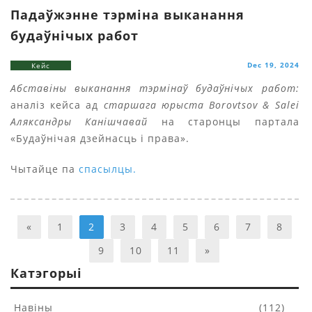
Падаўжэнне тэрміна выканання
будаўнічых работ
Dec 19, 2024
Кейс
Абставіны выканання тэрмінаў будаўнічых работ:
аналіз кейса ад
старшага юрыста Borovtsov & Salei
Аляксандры Канішчавай
на старонцы партала
«Будаўнічая дзейнасць і права».
Чытайце па
спасылцы.
«
1
2
3
4
5
6
7
8
9
10
11
»
Катэгорыі
Навіны
(112)