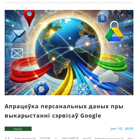
Апрацоўка персанальных даных пры
выкарыстанні сэрвісаў Google
Jan 13, 2025
Кейс
11 студзеня 2025 г. НЦЗПД даў тлумачэнне па