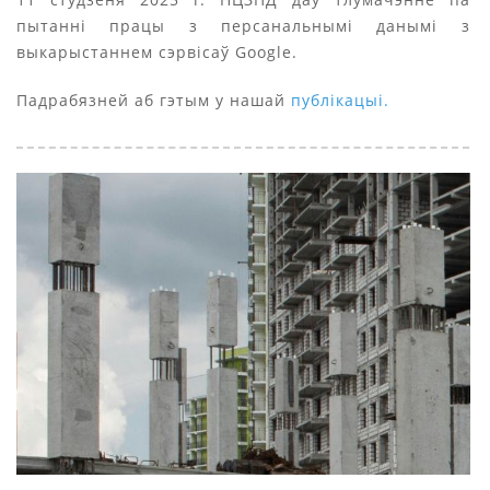
пытанні працы з персанальнымі данымі з
выкарыстаннем сэрвісаў Google.
Падрабязней аб гэтым у нашай
публікацыі.