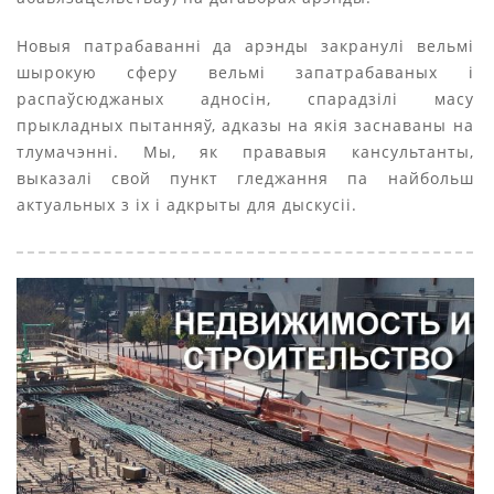
Новыя патрабаванні да арэнды закранулі вельмі
шырокую сферу вельмі запатрабаваных і
распаўсюджаных адносін, спарадзілі масу
прыкладных пытанняў, адказы на якія заснаваны на
тлумачэнні. Мы, як прававыя кансультанты,
выказалі свой пункт гледжання па найбольш
актуальных з іх і адкрыты для дыскусіі.