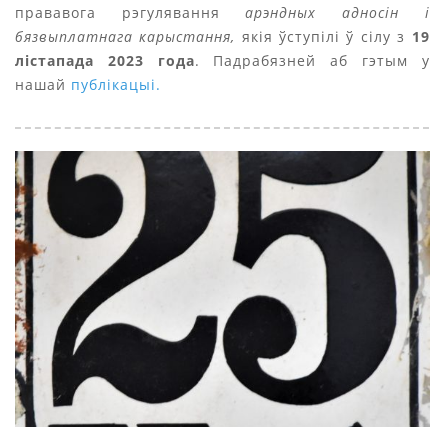
прававога рэгулявання
арэндных адносін і
бязвыплатнага карыстання,
якія ўступілі ў сілу з
19
лістапада 2023 года
. Падрабязней аб гэтым у
нашай
публікацыі.