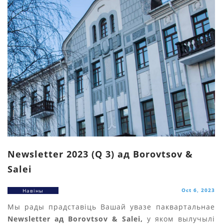
Newsletter 2023 (Q 3) ад Borovtsov &
Salei
Oct 6, 2023
Навіны
Мы рады прадставіць Вашай увазе паквартальнае
Newsletter ад Borovtsov & Salei,
у яком вылучылі