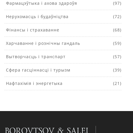
Фармацэўтыка і ахова здароўя
(97)
Нерухомасць і будаўніцтва
(72)
Фінансы і страхаванне
(68)
Харчаванне і рознічны гандаль
(59)
Вытворчасць і транспарт
(57)
Сфера гасціннасці і турызм
(39)
Нафтахімія і энергетыка
(21)