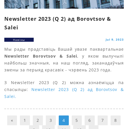
Newsletter 2023 (Q 2) ад Borovtsov &
Salei
Jul 9, 2023
Навіны
Мы рады прадставіць Вашай увазе паквартальнае
Newsletter Borovtsov & Salei
, у яком вылучылі
найбольш значныя, на наш погляд, заканадаўчыя
змены за перыяд красавік - чэрвень 2023 года.
З Newsletter 2023 (Q 2) можна азнаёміцца па
спасылцы:
Newsletter 2023 (Q 2) ад Borovtsov &
Salei.
«
1
2
3
4
5
6
7
8