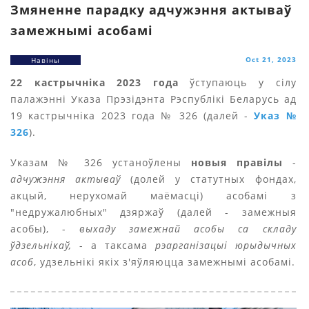
Змяненне парадку адчужэння актываў
замежнымі асобамі
Oct 21, 2023
Навіны
22 кастрычніка 2023 года
ўступаюць у сілу
палажэнні Указа Прэзідэнта Рэспублікі Беларусь ад
19 кастрычніка 2023 года № 326 (далей -
Указ №
326
).
Указам № 326 устаноўлены
новыя правілы
-
адчужэння актываў
(долей у статутных фондах,
акцый, нерухомай маёмасці) асобамі з
"недружалюбных" дзяржаў (далей - замежныя
асобы), -
выхаду замежнай асобы са складу
ўдзельнікаў,
- а таксама
рэарганізацыі юрыдычных
асоб
, удзельнікі якіх з'яўляюцца замежнымі асобамі.