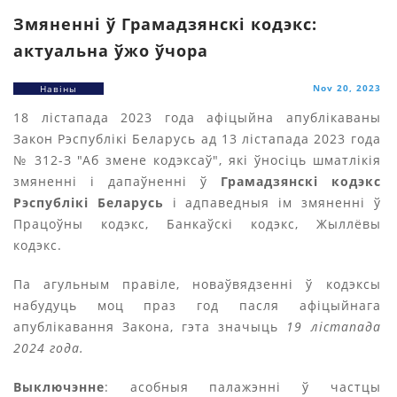
Змяненні ў Грамадзянскі кодэкс:
актуальна ўжо ўчора
Nov 20, 2023
Навіны
18 лістапада 2023 года афіцыйна апублікаваны
Закон Рэспублікі Беларусь ад 13 лістапада 2023 года
№ 312-З "Аб змене кодэксаў", які ўносіць шматлікія
змяненні і дапаўненні ў
Грамадзянскі кодэкс
Рэспублікі Беларусь
і адпаведныя ім змяненні ў
Працоўны кодэкс, Банкаўскі кодэкс, Жыллёвы
кодэкс.
Па агульным правіле, новаўвядзенні ў кодэксы
набудуць моц праз год пасля афіцыйнага
апублікавання Закона, гэта значыць
19 лістапада
2024 года.
Выключэнне
: асобныя палажэнні ў частцы