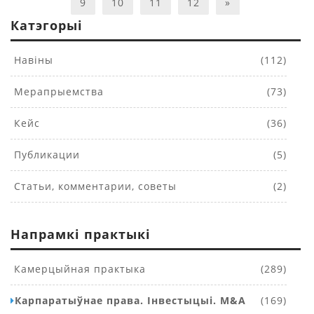
9
10
11
12
»
Катэгорыі
Навіны
(112)
Мерапрыемства
(73)
Кейс
(36)
Публикации
(5)
Статьи, комментарии, советы
(2)
Напрамкі практыкі
Камерцыйная практыка
(289)
Карпаратыўнае права. Інвестыцыі. M&A
(169)