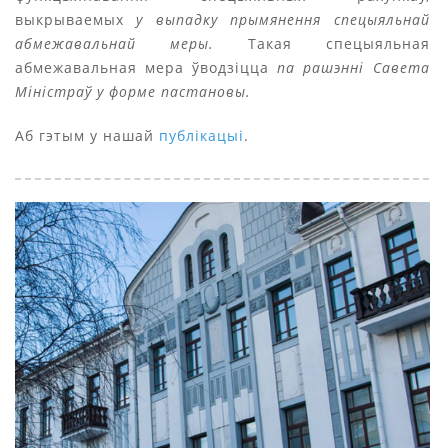
выкрываемых
у выпадку прымянення спецыяльнай
абмежавальнай меры.
Такая спецыяльная
абмежавальная мера ўводзіцца
па рашэнні Савета
Міністраў у форме пастановы.
Аб гэтым у нашай
публікацыі
.