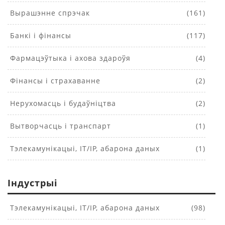
Вырашэнне спрэчак
(161)
Банкі і фінансы
(117)
Фармацэўтыка і ахова здароўя
(4)
Фінансы і страхаванне
(2)
Нерухомасць і будаўніцтва
(2)
Вытворчасць і транспарт
(1)
Тэлекамунікацыі, IT/IP, абарона даных
(1)
Індустрыі
Тэлекамунікацыі, IT/IP, абарона даных
(98)