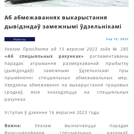
Аб абмежаваннях выкарыстання
дывідэндаў замежнымі ўдзельнікамі
Sep 15, 2023
Навіны
Указам Прэзідэнта ад 13 верасня 2023 года № 285
«Аб спецыяльных рахунках»
рэгламентаваны
парадак атрымання размеркаванай прыбытку
(дывідэндаў) замежнымі ўдзельнікамі пры
прымяненні спецыяльных абмежавальных мер.
Уведзены абмежаванні на выкарыстанне грашовых
сродкаў, якія знаходзяцца на спецыяльных
рахунках.
Уступае ў дзеянне 16 верасня 2023 года.
Важна:
Указам вызначаецца парадак
функцыянавання спецыяльных рахункаў,