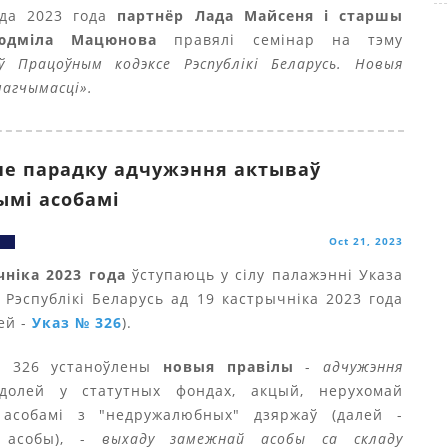
ада 2023 года
партнёр Лада Майсеня і старшы
юдміла Мацюнова
правялі семінар на тэму
 ў Працоўным кодэксе Рэспублікі Беларусь. Новыя
магчымасці».
е парадку адчужэння актываў
мі асобамі
Oct 21, 2023
чніка 2023 года
ўступаюць у сілу палажэнні Указа
 Рэспублікі Беларусь ад 19 кастрычніка 2023 года
ей -
Указ № 326
).
 326 устаноўлены
новыя правілы
-
адчужэння
олей у статутных фондах, акцый, нерухомай
 асобамі з "недружалюбных" дзяржаў (далей -
 асобы), -
выхаду замежнай асобы са складу