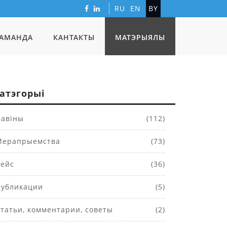
RU
EN
BY
АМАНДА
КАНТАКТЫ
МАТЭРЫЯЛЫ
атэгорыі
авіны
(112)
ерапрыемства
(73)
ейс
(36)
убликации
(5)
татьи, комментарии, советы
(2)