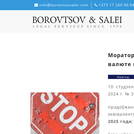
info@borovtsovsalei.com
+375 17 260 00 0
Моратор
валюте 
Навіны
10 студзе
2024 г. № 3
прадоўжа
эквівален
2025 года;