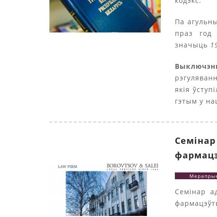
кодэкс.
Па агульны
праз год 
значыць
1
Выключэн
рэгулява
якія ўступі
гэтым у н
Семінар
фармац
Мерапры
Семінар 
фармацэўт