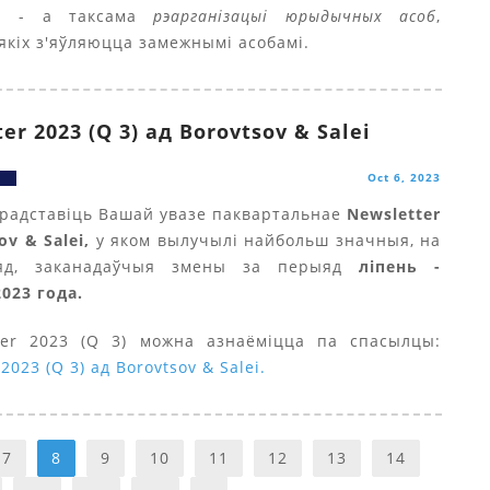
,
- а таксама
рэарганізацыі юрыдычных асоб
,
 якіх з'яўляюцца замежнымі асобамі.
er 2023 (Q 3) ад Borovtsov & Salei
Oct 6, 2023
радставіць Вашай увазе паквартальнае
Newsletter
ov & Salei,
у яком вылучылі найбольш значныя, на
яд, заканадаўчыя змены за перыяд
ліпень -
023 года.
ter 2023 (Q 3) можна азнаёміцца па спасылцы:
2023 (Q 3) ад Borovtsov & Salei.
7
8
9
10
11
12
13
14