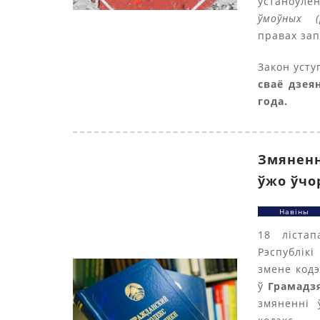
ўстаноўл
ўмоўных (
правах зап
Закон уступ
сваё дзеян
года.
Змяненн
ўжо ўчо
Навіны
18 ліста
Рэспублікі
змене кодэ
ў
Грамадзя
змяненні 