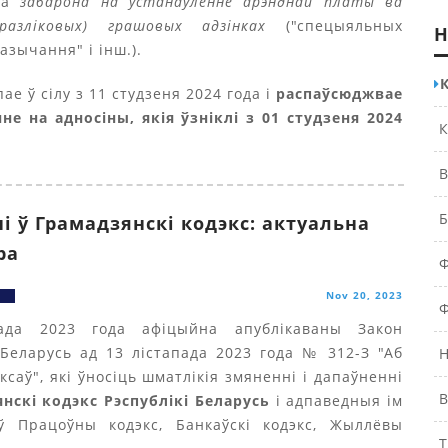
ена
забарона на ўстанаўленне арэнднай платы ва
разліковых) грашовых адзінках
("спецыяльных
Н
азычання" і інш.).
ае ў сілу з 11 студзеня 2024 года і
распаўсюджвае
не на адносіны, якія ўзніклі з 01 студзеня 2024
К
В
Б
і ў Грамадзянскі кодэкс: актуальна
ра
Ф
Nov 20, 2023
Ф
пада 2023 года афіцыйна апублікаваны Закон
 Беларусь ад 13 лістапада 2023 года № 312-З "Аб
Н
ксаў", які ўносіць шматлікія змяненні і дапаўненні
В
нскі кодэкс Рэспублікі Беларусь
і адпаведныя ім
ў Працоўны кодэкс, Банкаўскі кодэкс, Жыллёвы
Т