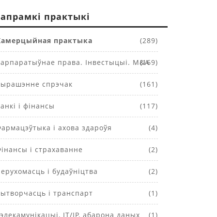
апрамкі практыкі
Камерцыйная практыка
(289)
арпаратыўнае права. Інвестыцыі. M&A
(169)
ырашэнне спрэчак
(161)
анкі і фінансы
(117)
армацэўтыка і ахова здароўя
(4)
інансы і страхаванне
(2)
ерухомасць і будаўніцтва
(2)
ытворчасць і транспарт
(1)
элекамунікацыі, IT/IP, абарона даных
(1)