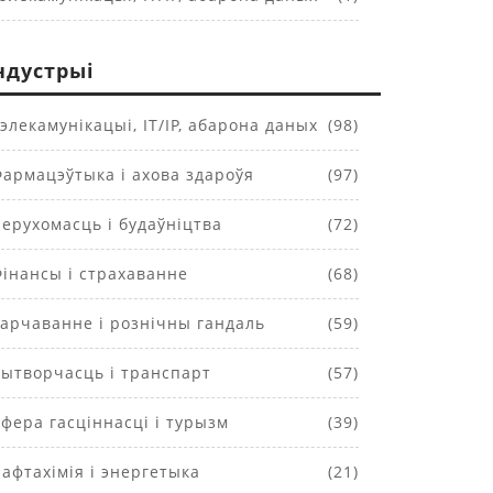
ндустрыі
элекамунікацыі, IT/IP, абарона даных
(98)
армацэўтыка і ахова здароўя
(97)
ерухомасць і будаўніцтва
(72)
інансы і страхаванне
(68)
арчаванне і рознічны гандаль
(59)
ытворчасць і транспарт
(57)
фера гасціннасці і турызм
(39)
афтахімія і энергетыка
(21)