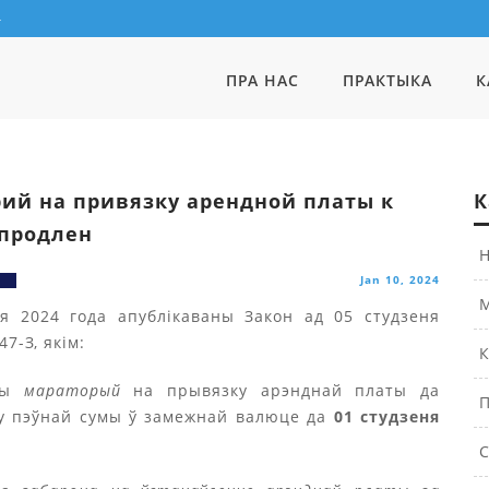
4
ПРА НАС
ПРАКТЫКА
К
ий на привязку арендной платы к
К
продлен
Н
Jan 10, 2024
М
ня 2024 года апублікаваны Закон ад 05 студзеня
47-З, якім:
К
ны
мараторый
на прывязку арэнднай платы да
П
ту пэўнай сумы ў замежнай валюце да
01 студзеня
С