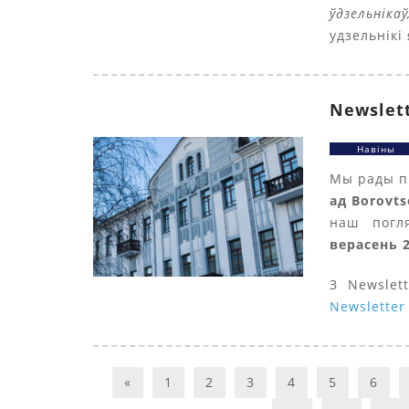
ўдзельнікаў
удзельнікі
Newslett
Навіны
Мы рады п
ад Borovts
наш погл
верасень 2
З Newslet
Newsletter 
«
1
2
3
4
5
6