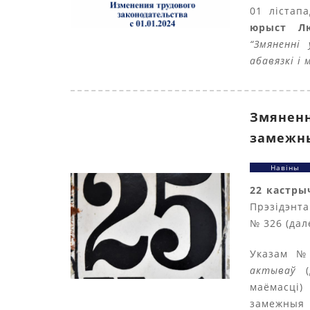
01 лістап
юрыст Л
“Змяненні
абавязкі і 
Змяненн
замежны
Навіны
22 кастры
Прэзідэнта
№ 326 (дал
Указам №
актываў
(д
маёмасці)
замежныя